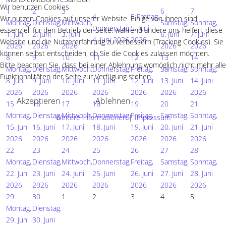
Wir benutzen Cookies
1
2
3
6
7
4
5
Freitag,
Wir nutzen Cookies auf unserer Website. Einige von ihnen sind
Montag,
Dienstag,
Mittwoch,
Samstag,
Sonntag,
Donnerstag,
5. Juni
essenziell für den Betrieb der Seite, während andere uns helfen, diese
1. Juni
2. Juni
3. Juni
6. Juni
7. Juni
4. Juni 2026
2026
Website und die Nutzererfahrung zu verbessern (Tracking Cookies). Sie
2026
2026
2026
2026
2026
können selbst entscheiden, ob Sie die Cookies zulassen möchten.
8
9
10
11
12
13
14
Bitte beachten Sie, dass bei einer Ablehnung womöglich nicht mehr alle
Montag,
Dienstag,
Mittwoch,
Donnerstag,
Freitag,
Samstag,
Sonntag,
Funktionalitäten der Seite zur Verfügung stehen.
8. Juni
9. Juni
10. Juni
11. Juni
12. Juni
13. Juni
14. Juni
2026
2026
2026
2026
2026
2026
2026
Akzeptieren
Ablehnen
15
16
17
18
19
20
21
Montag,
Dienstag,
Mittwoch,
Donnerstag,
Freitag,
Samstag,
Sonntag,
Weitere Informationen
|
Impressum
15. Juni
16. Juni
17. Juni
18. Juni
19. Juni
20. Juni
21. Juni
2026
2026
2026
2026
2026
2026
2026
22
23
24
25
26
27
28
Montag,
Dienstag,
Mittwoch,
Donnerstag,
Freitag,
Samstag,
Sonntag,
22. Juni
23. Juni
24. Juni
25. Juni
26. Juni
27. Juni
28. Juni
2026
2026
2026
2026
2026
2026
2026
29
30
1
2
3
4
5
Montag,
Dienstag,
29. Juni
30. Juni