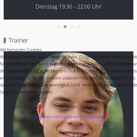
Dienstag 19:30 - 22:00 Uhr
Trainer
Wir benutzen Cookies
Wir nutzen Cookies auf unserer Website. Einige von ihnen sind essenzie
für den Betrieb der Seite, während andere uns helfen, diese Website u
die Nutzererfahrung zu verbessern (Tracking Cookies). Sie können selbs
entscheiden, ob Sie die Cookies zulassen möchten. Bitte beachten Sie,
dass bei einer Ablehnung womöglich nicht mehr alle Funktionalitäten de
Seite zur Verfügung stehen.
Akzeptieren
Ablehnen
Weitere Informationen
|
Impressum