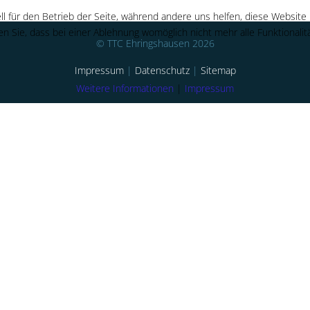
ll für den Betrieb der Seite, während andere uns helfen, diese Website
n Sie, dass bei einer Ablehnung womöglich nicht mehr alle Funktionalit
© TTC Ehringshausen 2026
Impressum
|
Datenschutz
|
Sitemap
Weitere Informationen
|
Impressum