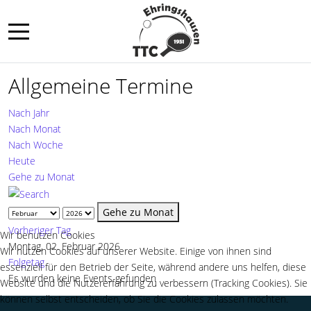
Mobile Menu Toggle
Allgemeine Termine
Nach Jahr
Nach Monat
Nach Woche
Heute
Gehe zu Monat
Gehe zu Monat
Vorheriger Tag
Wir benutzen Cookies
Montag, 02. Februar 2026
Wir nutzen Cookies auf unserer Website. Einige von ihnen sind
Folgetag
essenziell für den Betrieb der Seite, während andere uns helfen, diese
Es wurden keine Events gefunden
Website und die Nutzererfahrung zu verbessern (Tracking Cookies). Sie
können selbst entscheiden, ob Sie die Cookies zulassen möchten.