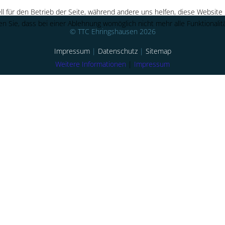
ll für den Betrieb der Seite, während andere uns helfen, diese Website
n Sie, dass bei einer Ablehnung womöglich nicht mehr alle Funktionalit
© TTC Ehringshausen 2026
Impressum
|
Datenschutz
|
Sitemap
Weitere Informationen
|
Impressum