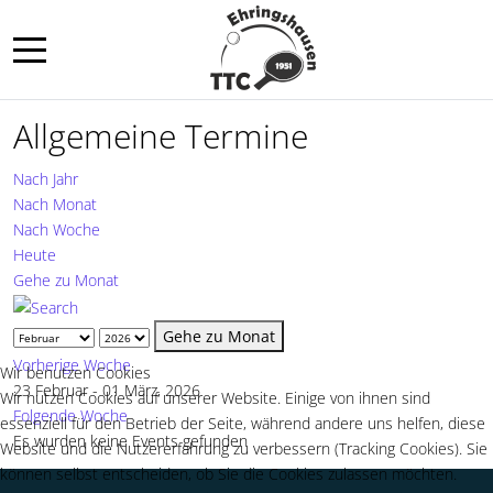
Mobile Menu Toggle
Allgemeine Termine
Nach Jahr
Nach Monat
Nach Woche
Heute
Gehe zu Monat
Gehe zu Monat
Vorherige Woche
Wir benutzen Cookies
23 Februar - 01 März, 2026
Wir nutzen Cookies auf unserer Website. Einige von ihnen sind
Folgende Woche
essenziell für den Betrieb der Seite, während andere uns helfen, diese
Es wurden keine Events gefunden
Website und die Nutzererfahrung zu verbessern (Tracking Cookies). Sie
können selbst entscheiden, ob Sie die Cookies zulassen möchten.