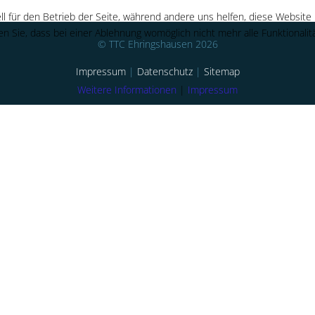
ll für den Betrieb der Seite, während andere uns helfen, diese Website
n Sie, dass bei einer Ablehnung womöglich nicht mehr alle Funktionalit
© TTC Ehringshausen 2026
Impressum
|
Datenschutz
|
Sitemap
Weitere Informationen
|
Impressum