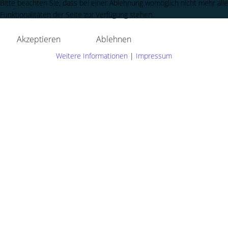
Bitte beachten Sie, dass bei einer Ablehnung womöglich nicht mehr alle
Funktionalitäten der Seite zur Verfügung stehen.
Akzeptieren
Ablehnen
Weitere Informationen
|
Impressum