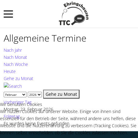
Mobile Menu Toggle
Allgemeine Termine
Nach Jahr
Nach Monat
Nach Woche
Heute
Gehe zu Monat
Gehe zu Monat
Vorheriger Tag
Wir benutzen Cookies
Montag, 23. Februar 2026
Wir nutzen Cookies auf unserer Website. Einige von ihnen sind
Folgetag
essenziell für den Betrieb der Seite, während andere uns helfen, diese
Es wurden keine Events gefunden
Website und die Nutzererfahrung zu verbessern (Tracking Cookies). Sie
können selbst entscheiden, ob Sie die Cookies zulassen möchten.