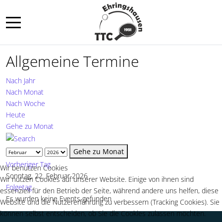
Mobile Menu Toggle
Allgemeine Termine
Nach Jahr
Nach Monat
Nach Woche
Heute
Gehe zu Monat
Gehe zu Monat
Vorheriger Tag
Wir benutzen Cookies
Sonntag, 22. Februar 2026
Wir nutzen Cookies auf unserer Website. Einige von ihnen sind
Folgetag
essenziell für den Betrieb der Seite, während andere uns helfen, diese
Es wurden keine Events gefunden
Website und die Nutzererfahrung zu verbessern (Tracking Cookies). Sie
können selbst entscheiden, ob Sie die Cookies zulassen möchten.