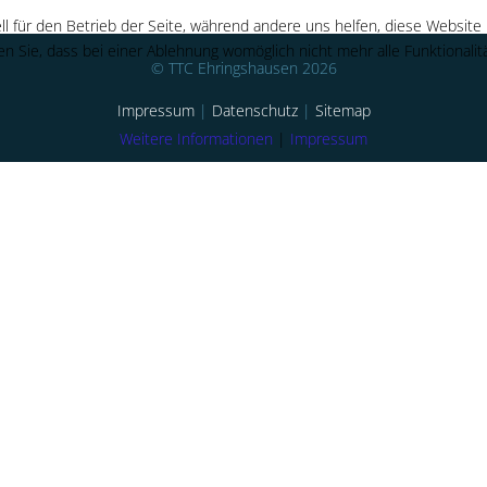
ll für den Betrieb der Seite, während andere uns helfen, diese Website
n Sie, dass bei einer Ablehnung womöglich nicht mehr alle Funktionalit
© TTC Ehringshausen 2026
Impressum
|
Datenschutz
|
Sitemap
Weitere Informationen
|
Impressum