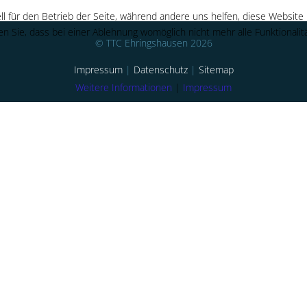
ll für den Betrieb der Seite, während andere uns helfen, diese Website
n Sie, dass bei einer Ablehnung womöglich nicht mehr alle Funktionalit
© TTC Ehringshausen 2026
Impressum
|
Datenschutz
|
Sitemap
Weitere Informationen
|
Impressum