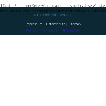
ll für den Betrieb der Seite, während andere uns helfen, diese Website
n Sie, dass bei einer Ablehnung womöglich nicht mehr alle Funktionalit
© TTC Ehringshausen 2026
Impressum
|
Datenschutz
|
Sitemap
Weitere Informationen
|
Impressum